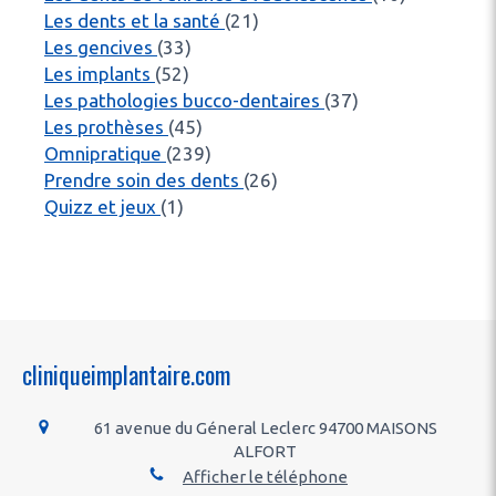
Articles Count
Les dents et la santé
(21)
Articles Count
Les gencives
(33)
Articles Count
Les implants
(52)
Articles Count
Les pathologies bucco-dentaires
(37)
Articles Count
Les prothèses
(45)
Articles Count
Omnipratique
(239)
Articles Count
Prendre soin des dents
(26)
Articles Count
Quizz et jeux
(1)
cliniqueimplantaire.com
61 avenue du Géneral Leclerc
94700
MAISONS
ALFORT
Afficher le téléphone