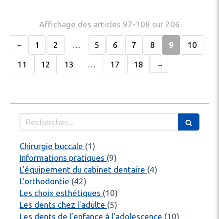
Affichage des articles 97-108 sur 206
1
2
…
5
6
7
8
9
10
11
12
13
…
17
18
Rechercher
Articles Count
Chirurgie buccale
(1)
Articles Count
Informations pratiques
(9)
Articles Count
L'équipement du cabinet dentaire
(4)
Articles Count
L'orthodontie
(42)
Articles Count
Les choix esthétiques
(10)
Articles Count
Les dents chez l'adulte
(5)
Articles C
Les dents de l’enfance à l’adolescence
(10)