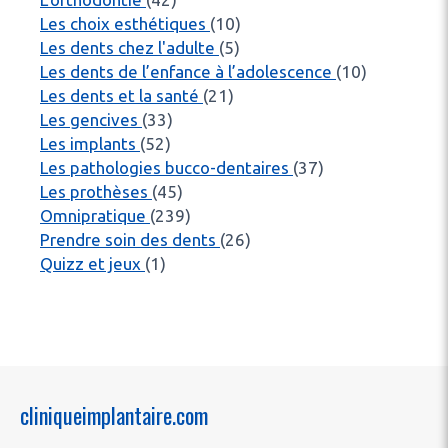
Articles Count
Les choix esthétiques
(10)
Articles Count
Les dents chez l'adulte
(5)
Articles C
Les dents de l’enfance à l’adolescence
(10)
Articles Count
Les dents et la santé
(21)
Articles Count
Les gencives
(33)
Articles Count
Les implants
(52)
Articles Count
Les pathologies bucco-dentaires
(37)
Articles Count
Les prothèses
(45)
Articles Count
Omnipratique
(239)
Articles Count
Prendre soin des dents
(26)
Articles Count
Quizz et jeux
(1)
cliniqueimplantaire.com