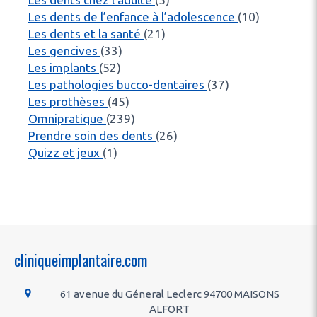
Articles C
Les dents de l’enfance à l’adolescence
(10)
Articles Count
Les dents et la santé
(21)
Articles Count
Les gencives
(33)
Articles Count
Les implants
(52)
Articles Count
Les pathologies bucco-dentaires
(37)
Articles Count
Les prothèses
(45)
Articles Count
Omnipratique
(239)
Articles Count
Prendre soin des dents
(26)
Articles Count
Quizz et jeux
(1)
cliniqueimplantaire.com
61 avenue du Géneral Leclerc
94700
MAISONS
ALFORT