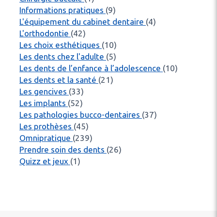
Articles Count
Informations pratiques
(9)
Articles Count
L'équipement du cabinet dentaire
(4)
Articles Count
L'orthodontie
(42)
Articles Count
Les choix esthétiques
(10)
Articles Count
Les dents chez l'adulte
(5)
Articles C
Les dents de l’enfance à l’adolescence
(10)
Articles Count
Les dents et la santé
(21)
Articles Count
Les gencives
(33)
Articles Count
Les implants
(52)
Articles Count
Les pathologies bucco-dentaires
(37)
Articles Count
Les prothèses
(45)
Articles Count
Omnipratique
(239)
Articles Count
Prendre soin des dents
(26)
Articles Count
Quizz et jeux
(1)