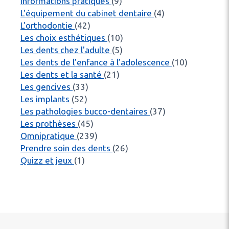
Articles Count
Informations pratiques
(9)
Articles Count
L'équipement du cabinet dentaire
(4)
Articles Count
L'orthodontie
(42)
Articles Count
Les choix esthétiques
(10)
Articles Count
Les dents chez l'adulte
(5)
Articles C
Les dents de l’enfance à l’adolescence
(10)
Articles Count
Les dents et la santé
(21)
Articles Count
Les gencives
(33)
Articles Count
Les implants
(52)
Articles Count
Les pathologies bucco-dentaires
(37)
Articles Count
Les prothèses
(45)
Articles Count
Omnipratique
(239)
Articles Count
Prendre soin des dents
(26)
Articles Count
Quizz et jeux
(1)