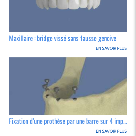
Maxillaire : bridge vissé sans fausse gencive
EN SAVOIR PLUS
Fixation d’une prothèse par une barre sur 4 implants
EN SAVOIR PLUS