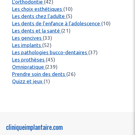
Articles Count
L'orthodontie
(42)
Articles Count
Les choix esthétiques
(10)
Articles Count
Les dents chez l'adulte
(5)
Articles C
Les dents de l’enfance à l’adolescence
(10)
Articles Count
Les dents et la santé
(21)
Articles Count
Les gencives
(33)
Articles Count
Les implants
(52)
Articles Count
Les pathologies bucco-dentaires
(37)
Articles Count
Les prothèses
(45)
Articles Count
Omnipratique
(239)
Articles Count
Prendre soin des dents
(26)
Articles Count
Quizz et jeux
(1)
cliniqueimplantaire.com