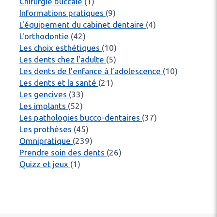
Articles Count
Chirurgie buccale
(1)
Articles Count
Informations pratiques
(9)
Articles Count
L'équipement du cabinet dentaire
(4)
Articles Count
L'orthodontie
(42)
Articles Count
Les choix esthétiques
(10)
Articles Count
Les dents chez l'adulte
(5)
Articles C
Les dents de l’enfance à l’adolescence
(10)
Articles Count
Les dents et la santé
(21)
Articles Count
Les gencives
(33)
Articles Count
Les implants
(52)
Articles Count
Les pathologies bucco-dentaires
(37)
Articles Count
Les prothèses
(45)
Articles Count
Omnipratique
(239)
Articles Count
Prendre soin des dents
(26)
Articles Count
Quizz et jeux
(1)